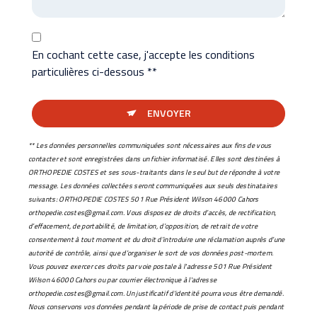
En cochant cette case, j'accepte les conditions
particulières ci-dessous **
ENVOYER
** Les données personnelles communiquées sont nécessaires aux fins de vous
contacter et sont enregistrées dans un fichier informatisé. Elles sont destinées à
ORTHOPEDIE COSTES et ses sous-traitants dans le seul but de répondre à votre
message. Les données collectées seront communiquées aux seuls destinataires
suivants: ORTHOPEDIE COSTES 501 Rue Président Wilson 46000 Cahors
orthopedie.costes@gmail.com. Vous disposez de droits d’accès, de rectification,
d’effacement, de portabilité, de limitation, d’opposition, de retrait de votre
consentement à tout moment et du droit d’introduire une réclamation auprès d’une
autorité de contrôle, ainsi que d’organiser le sort de vos données post-mortem.
Vous pouvez exercer ces droits par voie postale à l'adresse 501 Rue Président
Wilson 46000 Cahors ou par courrier électronique à l'adresse
orthopedie.costes@gmail.com. Un justificatif d'identité pourra vous être demandé.
Nous conservons vos données pendant la période de prise de contact puis pendant